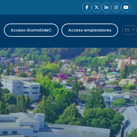
ES
Acceso AlumniUdeC
Acceso empleadores
Siguien