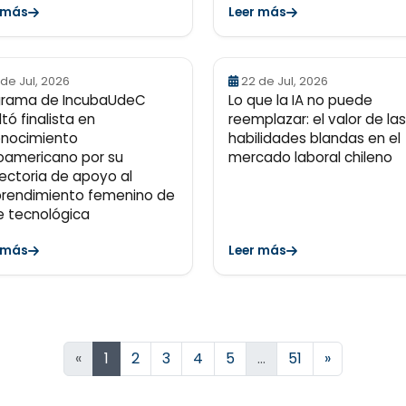
 más
Leer más
 de Jul, 2026
22 de Jul, 2026
grama de IncubaUdeC
Lo que la IA no puede
ltó finalista en
reemplazar: el valor de las
onocimiento
habilidades blandas en el
oamericano por su
mercado laboral chileno
ectoria de apoyo al
rendimiento femenino de
 tecnológica
 más
Leer más
Siguiente
«
1
2
3
4
5
…
51
»