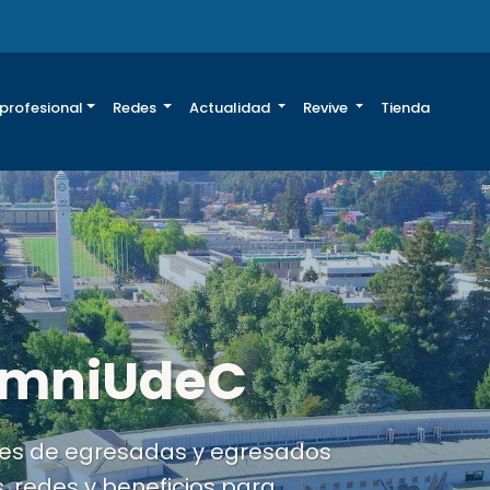
 profesional
Redes
Actualidad
Revive
Tienda
za tus datos
cia, recibe información
a parte de una comunidad más