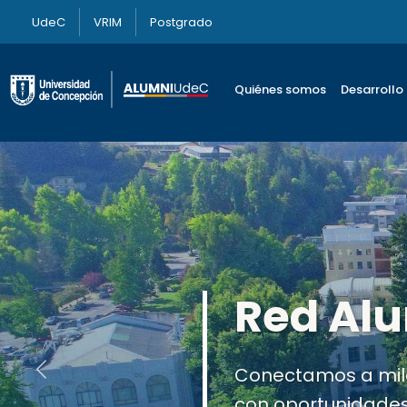
UdeC
VRIM
Postgrado
Quiénes somos
Desarrollo
Actuali
Mejora tu experien
Anterior
relevante y form