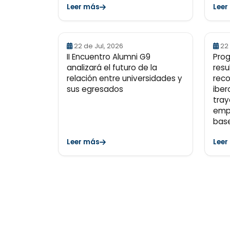
Leer más
Leer
22 de Jul, 2026
22
II Encuentro Alumni G9
Pro
analizará el futuro de la
resu
relación entre universidades y
rec
sus egresados
iber
tray
emp
base
Leer más
Leer