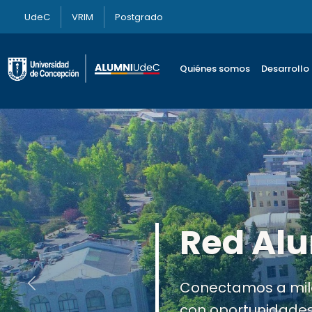
UdeC
VRIM
Postgrado
Quiénes somos
Desarrollo
Actuali
Mejora tu experien
Anterior
relevante y form