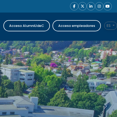
ES
Acceso AlumniUdeC
Acceso empleadores
Siguien