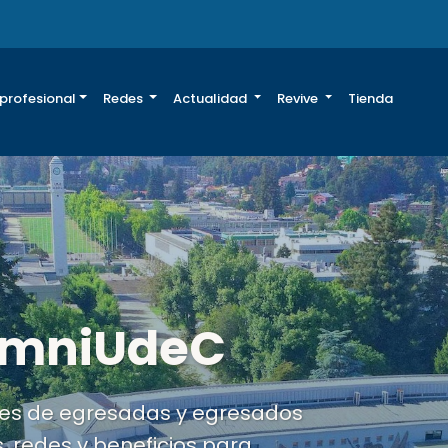
 profesional
Redes
Actualidad
Revive
Tienda
za tus datos
cia, recibe información
a parte de una comunidad más