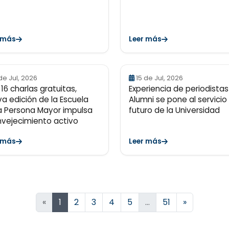
 más
Leer más
de Jul, 2026
15 de Jul, 2026
16 charlas gratuitas,
Experiencia de periodistas
a edición de la Escuela
Alumni se pone al servicio
a Persona Mayor impulsa
futuro de la Universidad
nvejecimiento activo
 más
Leer más
Siguiente
«
1
2
3
4
5
…
51
»