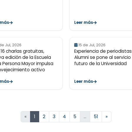
 más
Leer más
de Jul, 2026
15 de Jul, 2026
16 charlas gratuitas,
Experiencia de periodistas
a edición de la Escuela
Alumni se pone al servicio
a Persona Mayor impulsa
futuro de la Universidad
nvejecimiento activo
 más
Leer más
Siguiente
«
1
2
3
4
5
…
51
»