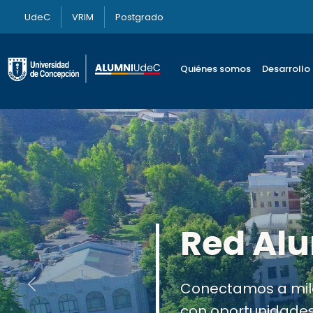
UdeC
VRIM
Postgrado
Quiénes somos
Desarrollo
Actuali
Mejora tu experien
Anterior
relevante y form