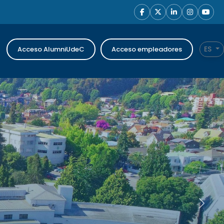
ES
Acceso AlumniUdeC
Acceso empleadores
Siguien