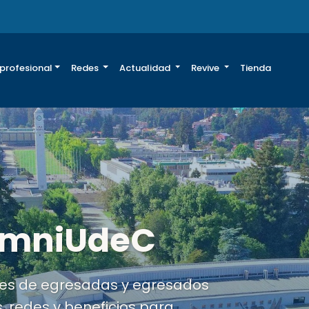
 profesional
Redes
Actualidad
Revive
Tienda
za tus datos
cia, recibe información
a parte de una comunidad más