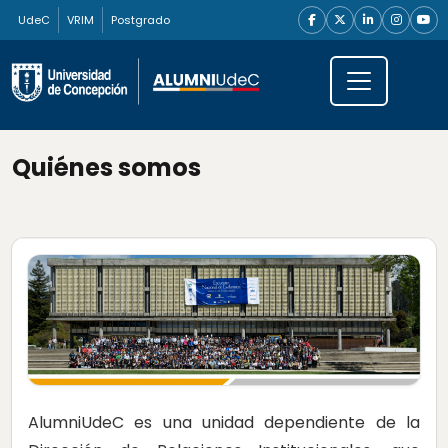
UdeC
VRIM
Postgrado
Quiénes somos
AlumniUdeC es una unidad dependiente de la